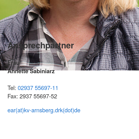
Ansprechpartner
Frau
Annette Sabiniarz
Tel:
02937 55697-11
Fax: 2937 55697-52
ear(at)kv-arnsberg.drk(dot)de