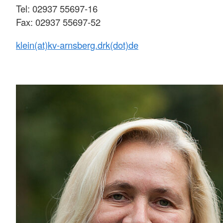
Tel: 02937 55697-16
Fax: 02937 55697-52
klein(at)kv-arnsberg.drk(dot)de