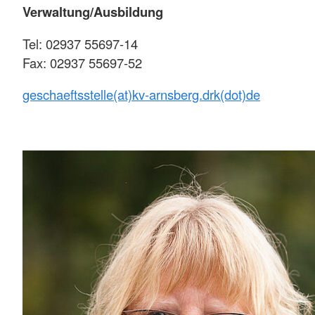
Verwaltung/Ausbildung
Tel: 02937 55697-14
Fax: 02937 55697-52
geschaeftsstelle(at)kv-arnsberg.drk(dot)de