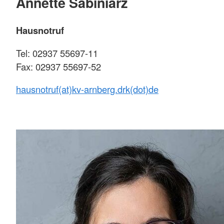
Annette Sabiniarz
Hausnotruf
Tel: 02937 55697-11
Fax: 02937 55697-52
hausnotruf(at)kv-arnberg.drk(dot)de