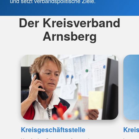
und setzt verbandspolitische Ziele.
Der Kreisverband
Arnsberg
Kreisgeschäftsstelle
Krei