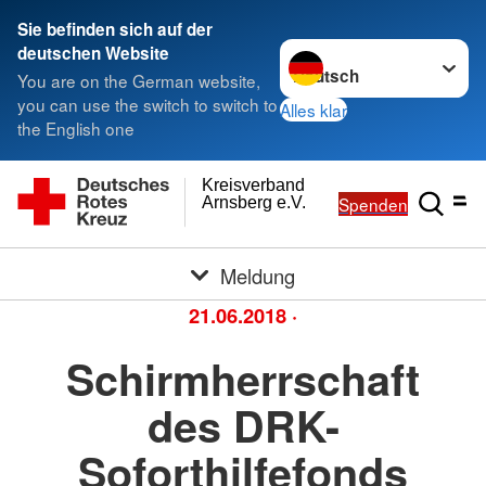
Sie befinden sich auf der
Sprache wechseln zu
deutschen Website
You are on the German website,
you can use the switch to switch to
Alles klar
the English one
Kreisverband
Spenden
Arnsberg e.V.
Meldung
21.06.2018
·
Schirmherrschaft
des DRK-
Soforthilfefonds