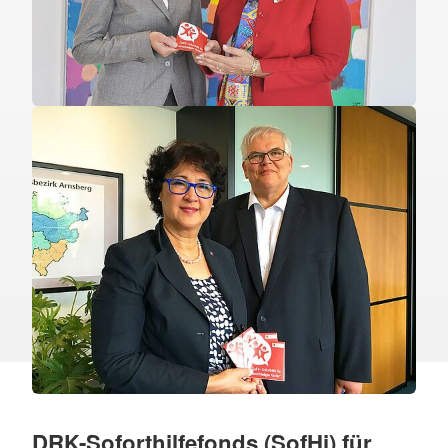
DRK-Soforthilfefonds (SofHi) für